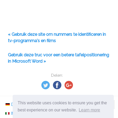
« Gebruik deze site om nummers te identificeren in
tv-programma's en films
Gebruik deze truc voor een betere tafelpositionering
in Microsoft Word »
Delen:
This website uses cookies to ensure you get the
Deutsch
Nederlands
Svenska
Norsk
best experience on our website.
Learn more
Italiano
Français
Español
Românesc