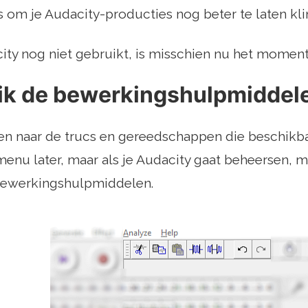
cks om je Audacity-producties nog beter te laten kli
city nog niet gebruikt, is misschien nu het mome
uik de bewerkingshulpmiddel
en naar de trucs en gereedschappen die beschikbaa
enu later, maar als je Audacity gaat beheersen, 
bewerkingshulpmiddelen.