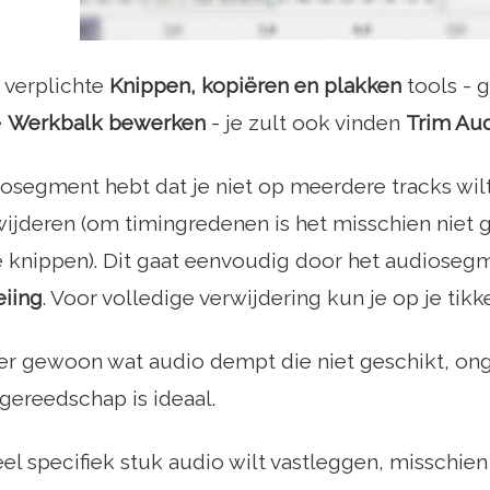
verplichte
Knippen, kopiëren en plakken
tools - 
e
Werkbalk bewerken
- je zult ook vinden
Trim Au
iosegment hebt dat je niet op meerdere tracks wilt 
ijderen (om timingredenen is het misschien niet 
e knippen). Dit gaat eenvoudig door het audiosegm
iing
. Voor volledige verwijdering kun je op je tik
ver gewoon wat audio dempt die niet geschikt, onge
gereedschap is ideaal.
eel specifiek stuk audio wilt vastleggen, misschie