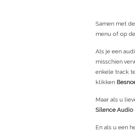
Samen met de 
menu of op d
Als je een aud
misschien verw
enkele track t
klikken
Besnoe
Maar als u lie
Silence Audio
En als u een h