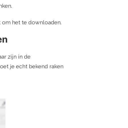
nken.
nt om het te downloaden.
en
r zijn in de
moet je echt bekend raken