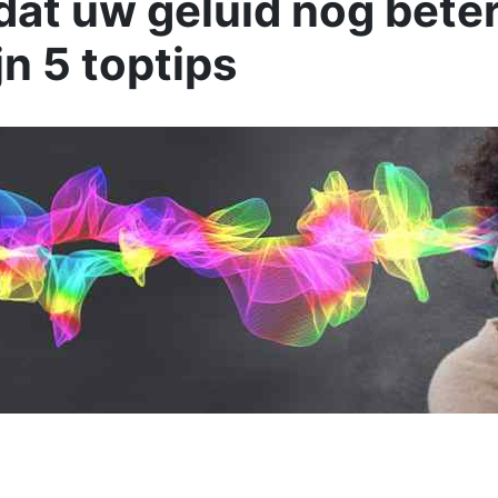
 dat uw geluid nog beter
jn 5 toptips