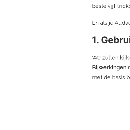
beste vijf tri
En als je Auda
1. Gebr
We zullen kijk
Bijwerkingen
m
met de basis 