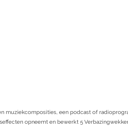
igen muziekcomposities, een podcast of radioprog
idseffecten opneemt en bewerkt 5 Verbazingwekken