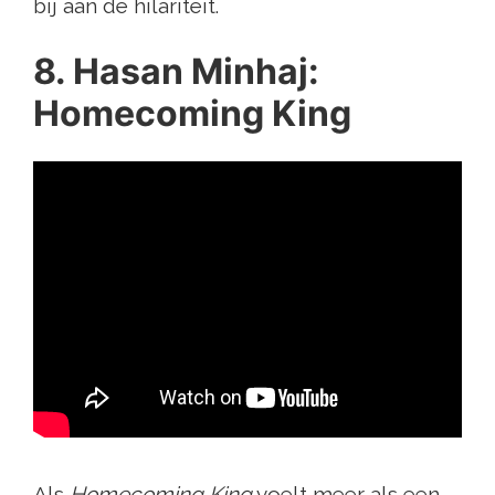
bij aan de hilariteit.
8. Hasan Minhaj:
Homecoming King
Als
Homecoming King
voelt meer als een