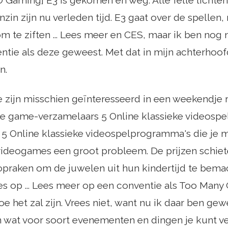
Gaming] E3 is gekomen en weg. Alle felle lichten
in zijn nu verleden tijd. E3 gaat over de spellen,
m te ziften ... Lees meer en CES, maar ik ben nog 
ntie als deze geweest. Met dat in mijn achterhoof
n.
ie zijn misschien geïnteresseerd in een weekendje
e game-verzamelaars 5 Online klassieke videospe
 5 Online klassieke videospelprogramma's die je
 videogames een groot probleem. De prijzen schie
opraken om de juwelen uit hun kindertijd te bem
es op ... Lees meer op een conventie als Too Many G
hoe het zal zijn. Vrees niet, want nu ik daar ben ge
 wat voor soort evenementen en dingen je kunt ve