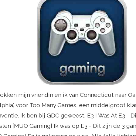
okken mijn vriendin en ik van Connecticut naar Oak
elphia) voor Too Many Games, een middelgroot kla
ntie. Ik ben bij GDC geweest, E3 I Was At E3 - Di
ten [MUO Gaming] Ik was op E3 ​​- Dit zijn de 3 