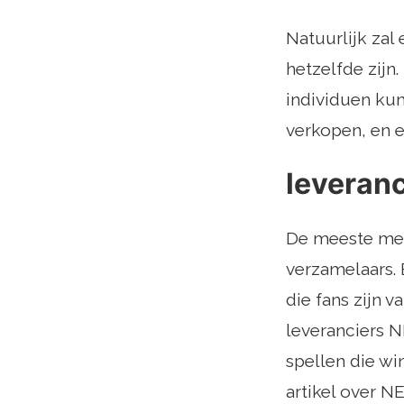
Natuurlijk zal
hetzelfde zijn.
individuen kun
verkopen, en e
leveranc
De meeste mens
verzamelaars. 
die fans zijn 
leveranciers N
spellen die wi
artikel over N