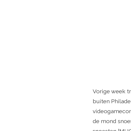
Vorige week tr
buiten Philad
videogameconve
de mond snoes