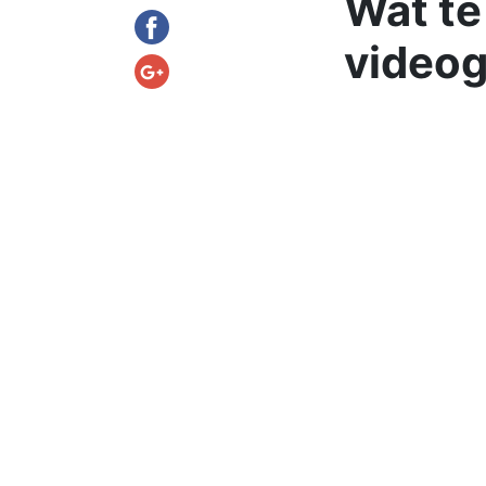
Wat te
video