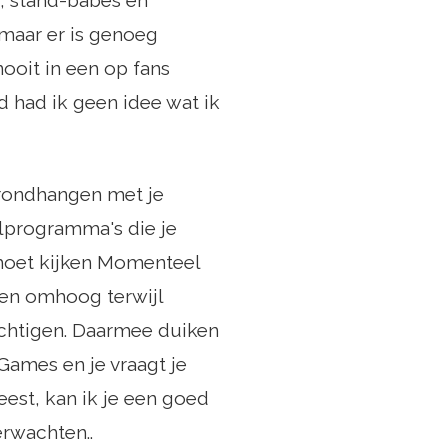
, stand-babes en
 maar er is genoeg
nooit in een op fans
d had ik geen idee wat ik
 rondhangen met je
lprogramma's die je
 moet kijken Momenteel
ten omhoog terwijl
achtigen. Daarmee duiken
ames en je vraagt ​​je
weest, kan ik je een goed
rwachten..