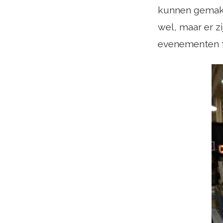
kunnen gemakk
wel, maar er z
evenementen t