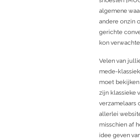
snoesten [MUO 
algemene waanz
andere onzin o
gerichte conve
kon verwachte
Velen van jull
mede-klassiek
moet bekijken
zijn klassieke
verzamelaars 
allerlei websit
misschien af ​​
idee geven van