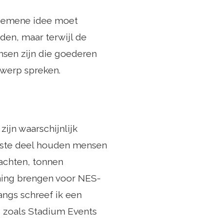
algemene idee moet
eden, maar terwijl de
ensen zijn die goederen
rwerp spreken.
ijn waarschijnlijk
otste deel houden mensen
dachten, tonnen
ening brengen voor NES-
angs schreef ik een
s zoals Stadium Events