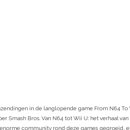
nzendingen in de langlopende game From N64 To W
er Smash Bros. Van N64 tot Wii U: het verhaal va
en enorme community rond deze games gegroeid, 