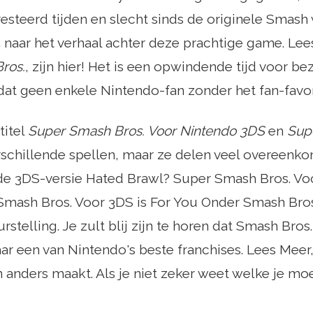
resteerd tijden en slecht sinds de originele Smash
 naar het verhaal achter deze prachtige game. Lees
ros.
, zijn hier! Het is een opwindende tijd voor be
at geen enkele Nintendo-fan zonder het fan-favorie
titel
Super Smash Bros. Voor Nintendo 3DS
en
Sup
rschillende spellen, maar ze delen veel overeenk
de 3DS-versie Hated Brawl? Super Smash Bros. Voo
Smash Bros. Voor 3DS is For You Onder Smash Bros
rstelling. Je zult blij zijn te horen dat Smash Bro
aar een van Nintendo's beste franchises. Lees Meer,
n anders maakt. Als je niet zeker weet welke je mo