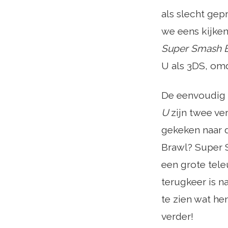
als slecht gep
we eens kijken
Super Smash B
U als 3DS, omd
De eenvoudig 
U
zijn twee ve
gekeken naar 
Brawl? Super 
een grote teleu
terugkeer is n
te zien wat he
verder!