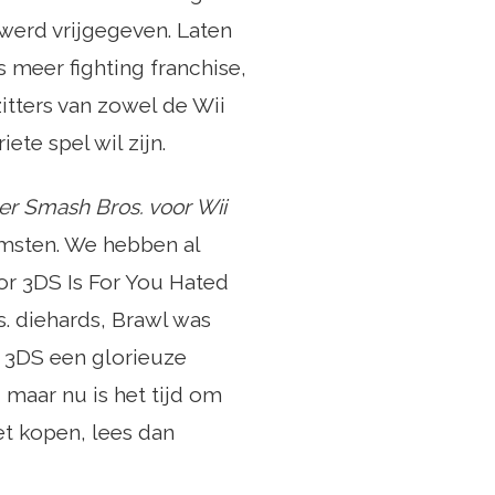
 werd vrijgegeven. Laten
 meer fighting franchise,
zitters van zowel de Wii
te spel wil zijn.
er Smash Bros. voor Wii
omsten. We hebben al
r 3DS Is For You Hated
. diehards, Brawl was
s. 3DS een glorieuze
 maar nu is het tijd om
et kopen, lees dan