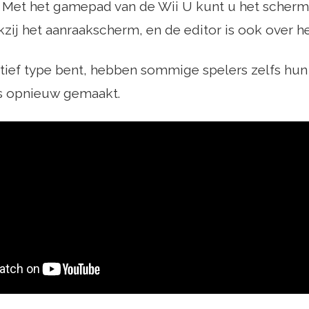
. Met het gamepad van de Wii U kunt u het scher
ij het aanraakscherm, en de editor is ook over h
atief type bent, hebben sommige spelers zelfs hun
s opnieuw gemaakt.