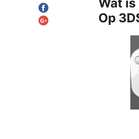
Wat is
Op 3DS