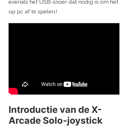
evenals het USB-snoer dat nodig is om het
op pc af te spelen.!
Introductie van de X-
Arcade Solo-joystick