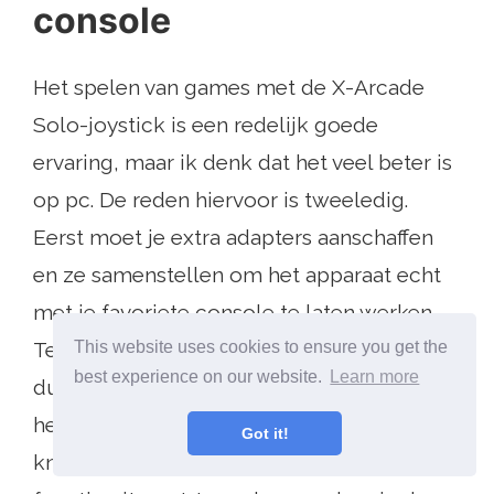
console
Het spelen van games met de X-Arcade
Solo-joystick is een redelijk goede
ervaring, maar ik denk dat het veel beter is
op pc. De reden hiervoor is tweeledig.
Eerst moet je extra adapters aanschaffen
en ze samenstellen om het apparaat echt
met je favoriete console te laten werken.
Ten tweede zijn de knoppen niet uniform,
This website uses cookies to ensure you get the
best experience on our website.
Learn more
dus u moet een beetje tijd besteden aan
het indrukken van alle verschillende
Got it!
knoppen om te zien welke functie welke