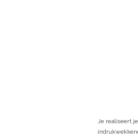
Je realiseert j
indrukwekkend 