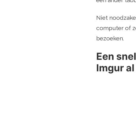
een ander tab
Niet noodzakel
computer of z
bezoeken.
Een snel
Imgur al