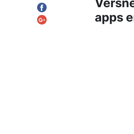
Versne
apps 