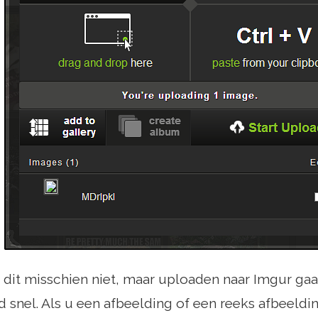
e dit misschien niet, maar uploaden naar Imgur gaat 
snel. Als u een afbeelding of een reeks afbeeldin