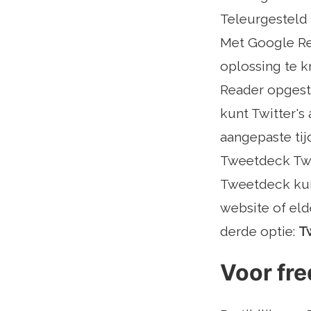
Teleurgesteld 
Met Google Re
oplossing te k
Reader opgeste
kunt Twitter's
aangepaste tij
Tweetdeck Twit
Tweetdeck kun
website of eld
derde optie:
T
Voor fre