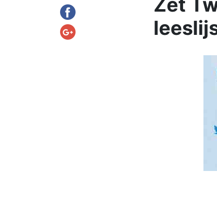
Zet Tw
leesli