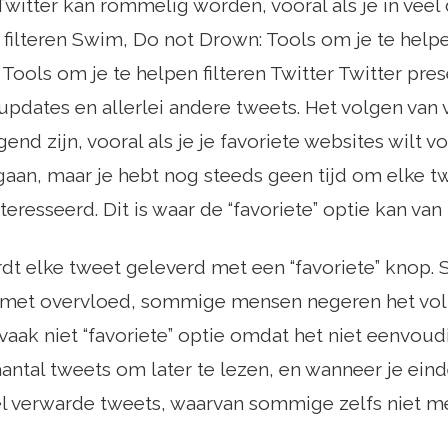
n Twitter kan rommelig worden, vooral als je in vee
jn filteren Swim, Do not Drown: Tools om je te help
ools om je te helpen filteren Twitter Twitter prese
updates en allerlei andere tweets. Het volgen van 
nd zijn, vooral als je je favoriete websites wilt vo
aan, maar je hebt nog steeds geen tijd om elke tw
teresseerd. Dit is waar de “favoriete” optie kan va
rdt elke tweet geleverd met een “favoriete” kno
met overvloed, sommige mensen negeren het volledi
 vaak niet “favoriete” optie omdat het niet eenvoudi
antal tweets om later te lezen, en wanneer je einde
l verwarde tweets, waarvan sommige zelfs niet me