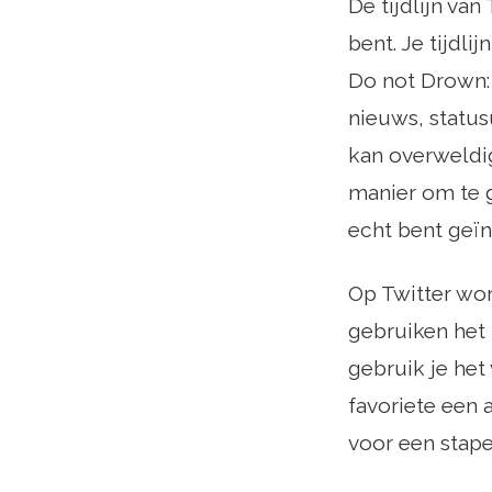
De tijdlijn va
bent. Je tijdli
Do not Drown: T
nieuws, status
kan overweldige
manier om te g
echt bent geïn
Op Twitter wo
gebruiken het 
gebruik je het
favoriete een a
voor een stape