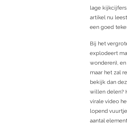
lage kijkcijfe
artikel nu lees
een goed teke
Bij het vergrot
explodeert maa
wonderen), e
maar het zal re
bekijk dan dez
willen delen? 
virale video h
lopend vuurtje
aantal elemente