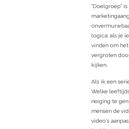
“Doelgroep” is
marketingaang
onvermurwbaar 
logica: als je 
vinden om het 
vergroten doo
kijken.
Als ik een ser
Welke leeftijd
neiging te ge
mensen de vid
video's aanpas