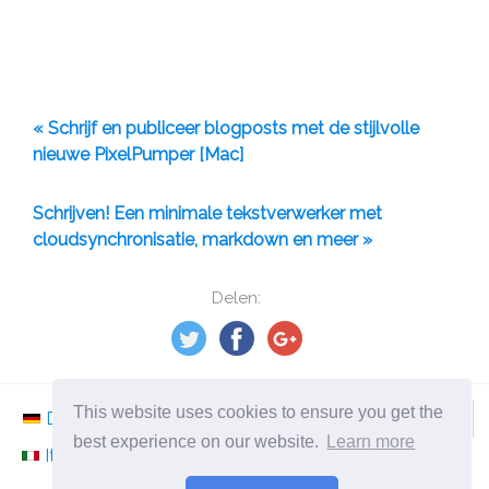
« Schrijf en publiceer blogposts met de stijlvolle
nieuwe PixelPumper [Mac]
Schrijven! Een minimale tekstverwerker met
cloudsynchronisatie, markdown en meer »
Delen:
This website uses cookies to ensure you get the
Deutsch
Nederlands
Svenska
Norsk
best experience on our website.
Learn more
Italiano
Français
Español
Românesc