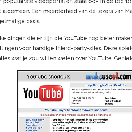
 populairste videoportal en staat ook in de top 1
et algemeen. Een meerderheid van de lezers van 
elmatige basis.
euke dingen die er zijn die YouTube nog beter make
lingen voor handige thierd-party-sites. Deze spie
alles wat je zou willen weten over YouTube. Geniet