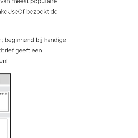
0 van meest populaire
MakeUseOf bezoekt de
n; beginnend bij handige
kbrief geeft een
en!