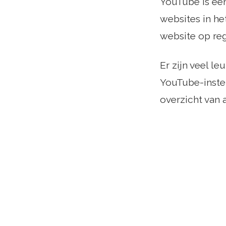
YouTube is een
websites in h
website op reg
Er zijn veel l
YouTube-instel
overzicht van 