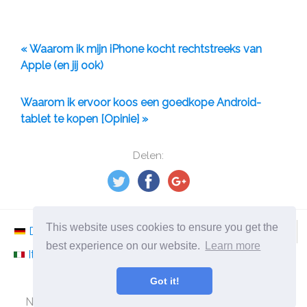
« Waarom ik mijn iPhone kocht rechtstreeks van
Apple (en jij ook)
Waarom ik ervoor koos een goedkope Android-
tablet te kopen [Opinie] »
Delen:
This website uses cookies to ensure you get the
Deutsch
Nederlands
Svenska
Norsk
best experience on our website.
Learn more
Italiano
Français
Español
Românesc
Got it!
©
2026
nl.ephesossoftware.com
Nieuws uit de wereld van de moderne technologie!