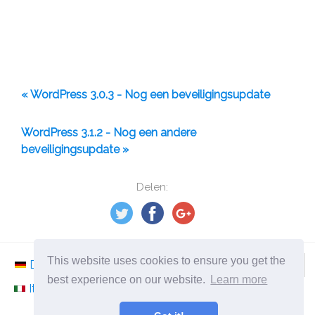
« WordPress 3.0.3 - Nog een beveiligingsupdate
WordPress 3.1.2 - Nog een andere
beveiligingsupdate »
Delen:
This website uses cookies to ensure you get the
Deutsch
Nederlands
Svenska
Norsk
best experience on our website.
Learn more
Italiano
Français
Español
Românesc