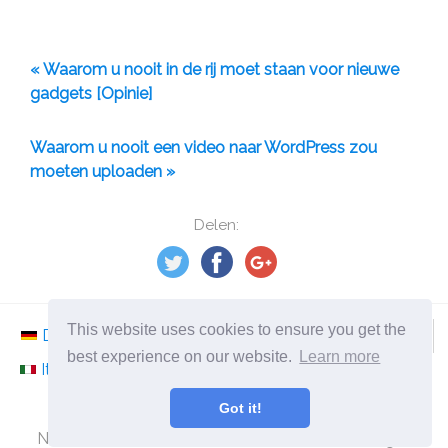
« Waarom u nooit in de rij moet staan ​​voor nieuwe
gadgets [Opinie]
Waarom u nooit een video naar WordPress zou
moeten uploaden »
Delen:
This website uses cookies to ensure you get the
Deutsch
Nederlands
Svenska
Norsk
best experience on our website.
Learn more
Italiano
Français
Español
Românesc
Got it!
©
2026
nl.ephesossoftware.com
Nieuws uit de wereld van de moderne technologie!