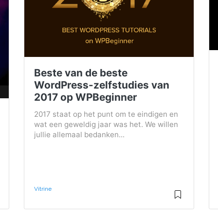
Beste van de beste
WordPress-zelfstudies van
2017 op WPBeginner
2017 staat op het punt om te eindigen en
wat een geweldig jaar was het. We willen
jullie allemaal bedanken...
Vitrine