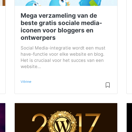
Mega verzameling van de
beste gratis sociale media-
iconen voor bloggers en
ontwerpers
Social Media-integratie wordt een must
have-functie voor elke website en blog.
Het is cruciaal voor het succes van een
website...
Vitrine