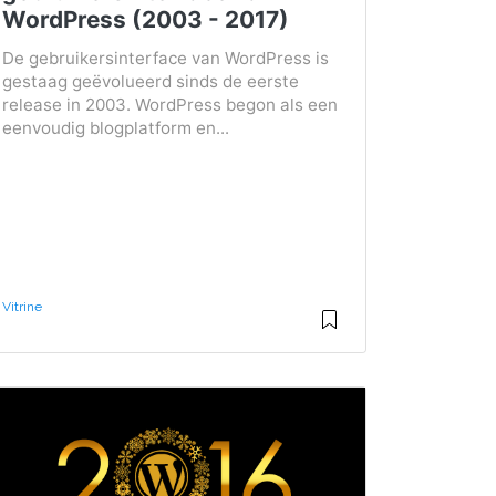
WordPress (2003 - 2017)
De gebruikersinterface van WordPress is
gestaag geëvolueerd sinds de eerste
release in 2003. WordPress begon als een
eenvoudig blogplatform en...
Vitrine