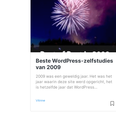
Beste WordPress-zelfstudies
van 2009
2009 was een geweldig jaar. Het was het
jaar waarin deze site werd opgericht, het
is hetzelfde jaar dat WordPress...
Vitrine