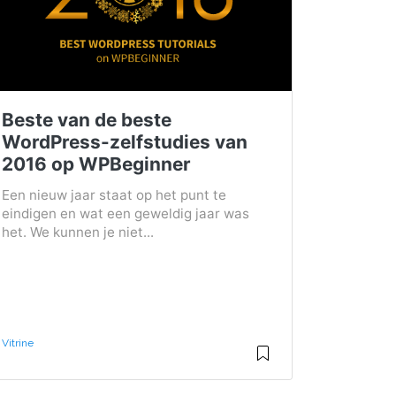
Beste van de beste
WordPress-zelfstudies van
2016 op WPBeginner
Een nieuw jaar staat op het punt te
eindigen en wat een geweldig jaar was
het. We kunnen je niet...
Vitrine