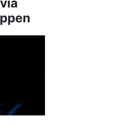
via
oppen