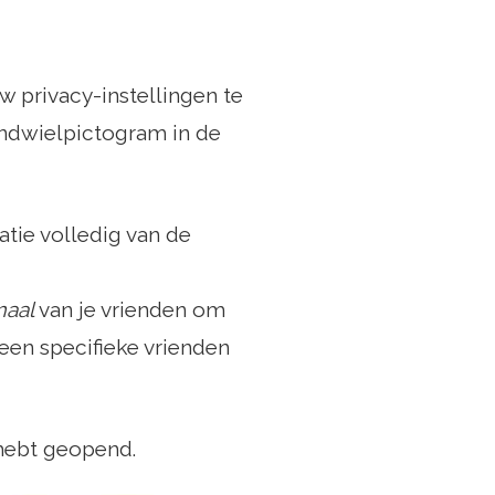
 privacy-instellingen te
andwielpictogram in de
catie volledig van de
maal
van je vrienden om
leen specifieke vrienden
 hebt geopend.