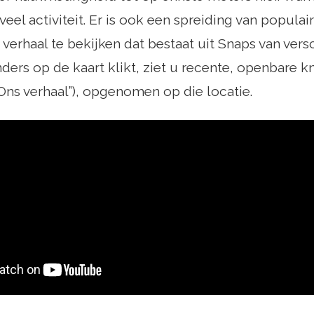
eel activiteit. Er is ook een spreiding van popula
​​verhaal te bekijken dat bestaat uit Snaps van vers
nders op de kaart klikt, ziet u recente, openbare k
ns verhaal”), opgenomen op die locatie.