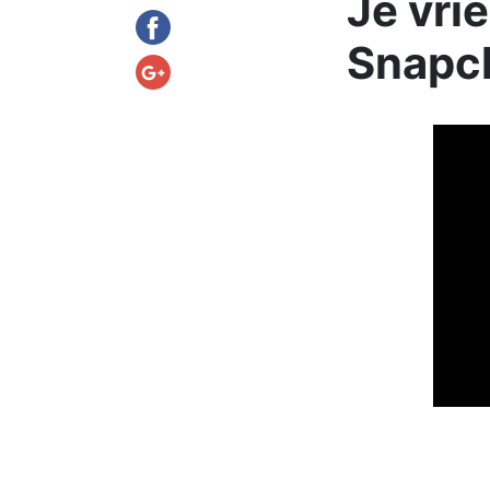
Je vri
Snapch