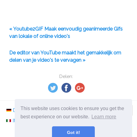
« Youtube2GIF Maak eenvoudig geanimeerde Gifs
van lokale of online video's
De editor van YouTube maakt het gemakkelijk om
delen van je video's te vervagen »
Delen:
This website uses cookies to ensure you get the
Deutsch
Nederlands
Svenska
Norsk
best experience on our website.
Learn more
Italiano
Français
Español
Românesc
Got it!
©
2026
nl.ephesossoftware.com