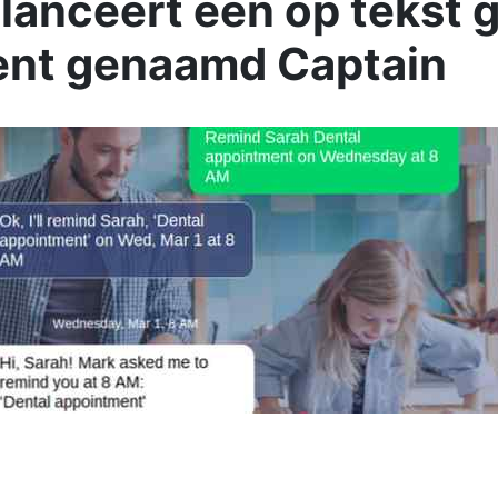
lanceert een op tekst
ent genaamd Captain