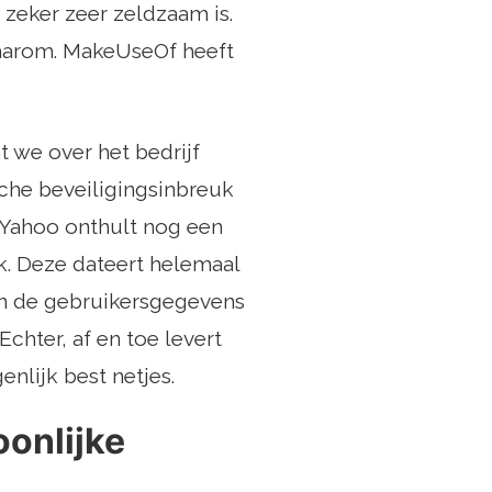
 zeker zeer zeldzaam is.
waarom. MakeUseOf heeft
t we over het bedrijf
che beveiligingsinbreuk
 Yahoo onthult nog een
. Deze dateert helemaal
 in de gebruikersgegevens
chter, af en toe levert
nlijk best netjes.
oonlijke