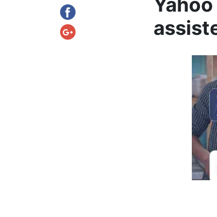
Yahoo 
assist