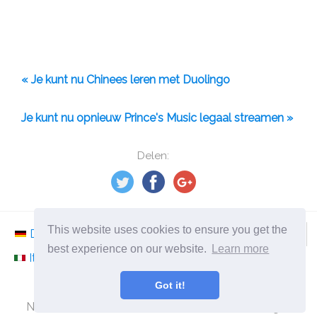
« Je kunt nu Chinees leren met Duolingo
Je kunt nu opnieuw Prince's Music legaal streamen »
Delen:
This website uses cookies to ensure you get the
Deutsch
Nederlands
Svenska
Norsk
best experience on our website.
Learn more
Italiano
Français
Español
Românesc
Got it!
©
2026
nl.ephesossoftware.com
Nieuws uit de wereld van de moderne technologie!