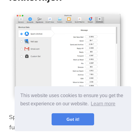
This website uses cookies to ensure you get the
best experience on our website.
Learn more
Spark is gevuld met kleine doordachte
Got it!
functies: