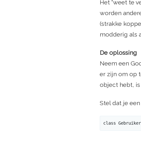
Het “weet te v
worden andere
(strakke kopp
modderig als a
De oplossing
Neem een ​​God
er zijn om op 
object hebt, i
Stel dat je ee
class Gebruiker