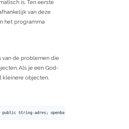
atisch is. Ten eerste
fhankelijk van deze
van het programma
is van de problemen die
jecten. Als je een God-
l kleinere objecten.
 public String-adres; openbare String-postcode; public i