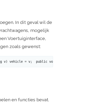
egen. In dit geval wil de
 vrachtwagens, mogelijk
een Voertuiginterface,
ngen zoals gewenst:
g v) vehicle = v;  public void commute () vehicle.drive 
elen en functies bevat.