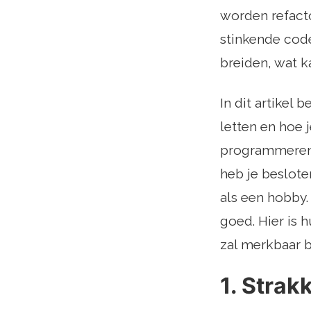
worden refacto
stinkende code
breiden, wat k
In dit artikel
letten en hoe 
programmeren 
heb je beslote
als een hobby.
goed. Hier is 
zal merkbaar b
1. Strak