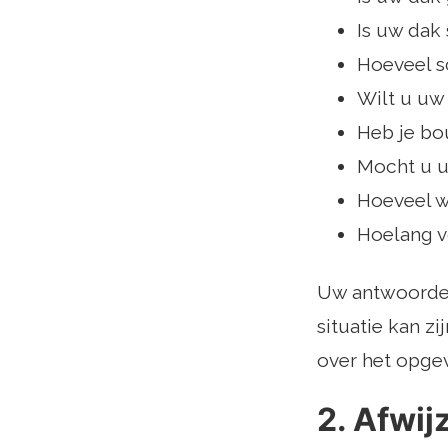
Is uw dak 
Hoeveel sc
Wilt u uw
Heb je b
Mocht u u
Hoeveel wi
Hoelang v
Uw antwoorden
situatie kan zi
over het opgeve
2. Afwi