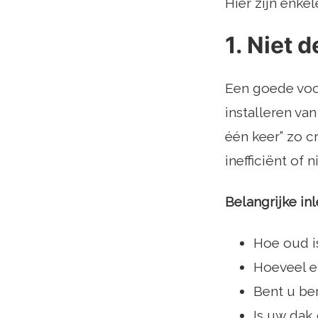
Hier zijn enkel
1. Niet d
Een goede voor
installeren va
één keer” zo c
inefficiënt of
Belangrijke in
Hoe oud i
Hoeveel e
Bent u be
Is uw dak 