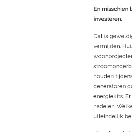
En misschien 
investeren.
Dat is geweldig
vermijden. Hu
woonprojecten
stroomonderbr
houden tijden
generatoren go
energiekits. E
nadelen. Welke
uiteindelijk be