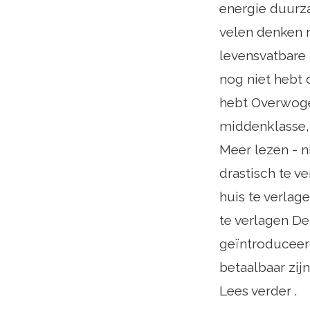
energie duurz
velen denken 
levensvatbare 
nog niet hebt 
hebt Overwoge
middenklasse,
Meer lezen - 
drastisch te 
huis te verla
te verlagen D
geïntroduceerd
betaalbaar zij
Lees verder .