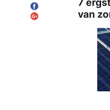
7 ergs
van z