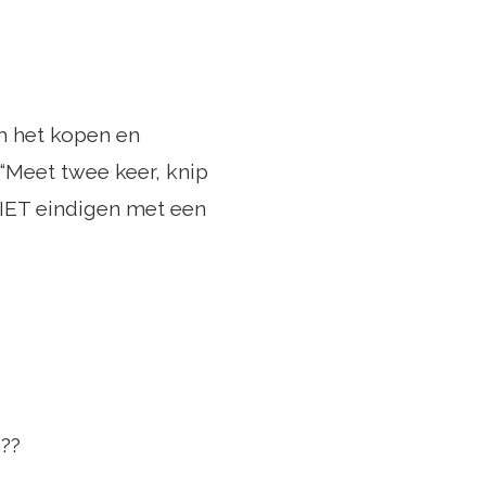
om het kopen en
 “Meet twee keer, knip
 NIET eindigen met een
?
n??