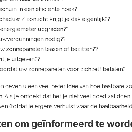
schuin in een efficiënte hoek?
haduw / zonlicht krijgt je dak eigenlijk??
 energiemeter upgraden??
ouwvergunningen nodig??
w zonnepanelen leasen of bezitten??
l je uitgeven??
oordat uw zonnepanelen voor zichzelf betalen?
 geven u een veel beter idee van hoe haalbare z
jn. Als je ontdekt dat het je niet veel goed zal doen,
n (totdat je ergens verhuist waar de haalbaarheid b
jzen om geïnformeerd te word