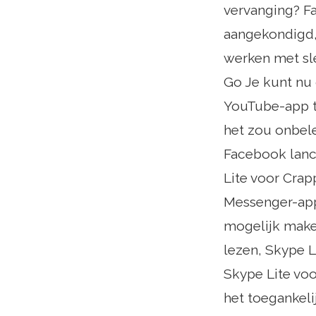
vervanging? F
aangekondigd,
werken met sl
Go Je kunt nu
YouTube-app te
het zou onbele
Facebook lanc
Lite voor Crap
Messenger-app
mogelijk make
lezen, Skype L
Skype Lite voo
het toegankel