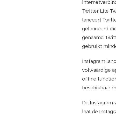
internetverbin
Twitter Lite T
lanceert Twitt
gelanceerd di
genaamd Twitte
gebruikt minde
Instagram lance
volwaardige ap
offline functi
beschikbaar mo
De Instagram-a
laat de Instag