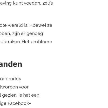
laving kunt voeden, zelfs
ote wereld is. Hoewel ze
bben, zijn er genoeg
 gebruiken. Het probleem
landen
of cruddy
ntworpen voor
gezien: is het een
dige Facebook-