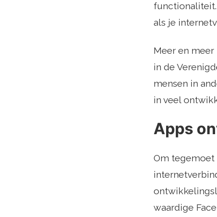
functionalitei
als je internet
Meer en meer t
in de Verenig
mensen in ande
in veel ontwik
Apps on
Om tegemoet t
internetverbin
ontwikkelingsl
waardige Face