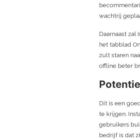
becommentarië
wachtrij gepla
Daarnaast zal 
het tabblad On
zult staren na
offline beter br
Potenti
Dit is een goe
te krijgen. Ins
gebruikers bui
bedrijf is dat