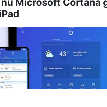
 nu Microsoft Cortana 
iPad