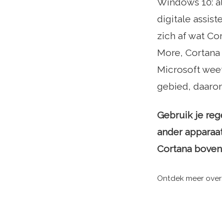
Windows 10: a
digitale assist
zich af wat C
More, Cortana
Microsoft weet
gebied, daarom
Gebruik je reg
ander apparaat
Cortana boven 
Ontdek meer over: