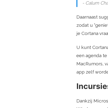
- Calum Cha
Daarnaast sugg
zodat u “genie
je Cortana vraa
U kunt Cortana
een agenda te
MacRumors, va
app zelf worde
Incursie
Dankzij Micros